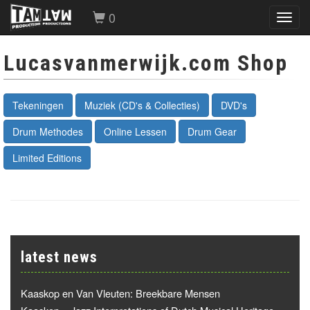
0
Toggl
navig
Lucasvanmerwijk.com Shop
Tekeningen
Muziek (CD's & Collecties)
DVD's
Drum Methodes
Online Lessen
Drum Gear
Limited Editions
latest news
Kaaskop en Van Vleuten: Breekbare Mensen