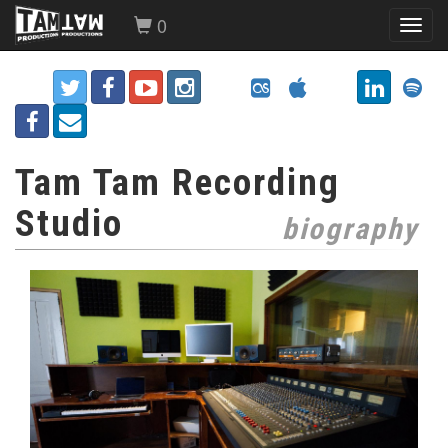
0
Toggl
navig
Tam Tam Recording
Studio
biography