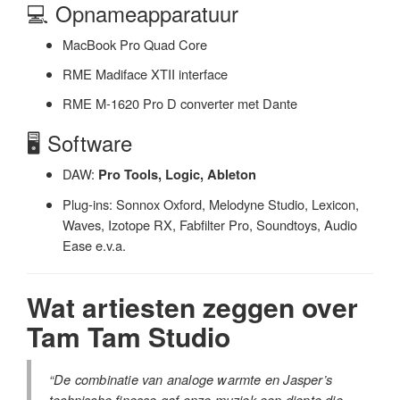
💻 Opnameapparatuur
MacBook Pro Quad Core
RME Madiface XTII interface
RME M-1620 Pro D converter met Dante
🖥️ Software
DAW:
Pro Tools, Logic, Ableton
Plug-ins: Sonnox Oxford, Melodyne Studio, Lexicon,
Waves, Izotope RX, Fabfilter Pro, Soundtoys, Audio
Ease e.v.a.
Wat artiesten zeggen over
Tam Tam Studio
“De combinatie van analoge warmte en Jasper’s
technische finesse gaf onze muziek een diepte die