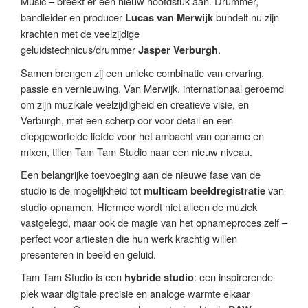
Music – breekt er een nieuw hoofdstuk aan. Drummer,
bandleider en producer
bundelt nu zijn
Lucas van Merwijk
krachten met de veelzijdige
geluidstechnicus/drummer
.
Jasper Verburgh
Samen brengen zij een unieke combinatie van ervaring,
passie en vernieuwing. Van Merwijk, internationaal geroemd
om zijn muzikale veelzijdigheid en creatieve visie, en
Verburgh, met een scherp oor voor detail en een
diepgewortelde liefde voor het ambacht van opname en
mixen, tillen Tam Tam Studio naar een nieuw niveau.
Een belangrijke toevoeging aan de nieuwe fase van de
studio is de mogelijkheid tot
van
multicam beeldregistratie
studio-opnamen. Hiermee wordt niet alleen de muziek
vastgelegd, maar ook de magie van het opnameproces zelf –
perfect voor artiesten die hun werk krachtig willen
presenteren in beeld en geluid.
Tam Tam Studio is een
: een inspirerende
hybride studio
plek waar digitale precisie en analoge warmte elkaar