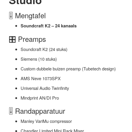
🎚️ Mengtafel
Soundcraft K2 – 24 kanaals
🎛️ Preamps
Soundcraft K2 (24 stuks)
Siemens (10 stuks)
Custom dubbele buizen preamp (Tubetech design)
AMS Neve 1073SPX
Universal Audio Twinfinity
Mindprint AN/DI Pro
🎚️ Randapparatuur
Manley VariMu compressor
Chandler Limited Mini Rack Mixer