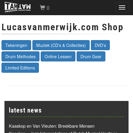
0
Toggl
navig
Lucasvanmerwijk.com Shop
Tekeningen
Muziek (CD's & Collecties)
DVD's
Drum Methodes
Online Lessen
Drum Gear
Limited Editions
latest news
Kaaskop en Van Vleuten: Breekbare Mensen