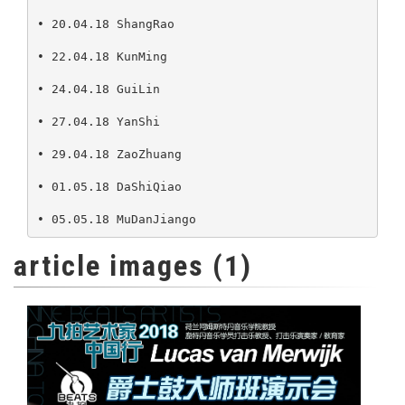
• 20.04.18 ShangRao

• 22.04.18 KunMing

• 24.04.18 GuiLin

• 27.04.18 YanShi

• 29.04.18 ZaoZhuang

• 01.05.18 DaShiQiao

• 05.05.18 MuDanJiango
article images (1)