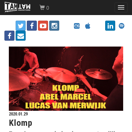
0
Toggl
navig
2020.01.29
Klomp