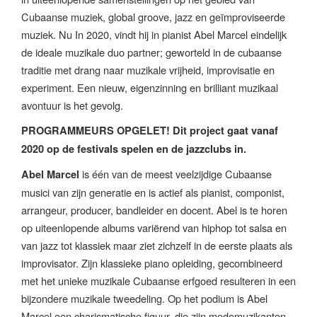
Cubaanse muziek, global groove, jazz en geïmproviseerde
muziek. Nu In 2020, vindt hij in pianist Abel Marcel eindelijk
de ideale muzikale duo partner; geworteld in de cubaanse
traditie met drang naar muzikale vrijheid, improvisatie en
experiment. Een nieuw, eigenzinning en brilliant muzikaal
avontuur is het gevolg.
PROGRAMMEURS OPGELET! Dit project gaat vanaf
2020 op de festivals spelen en de jazzclubs in.
is één van de meest veelzijdige Cubaanse
Abel Marcel
musici van zijn generatie en is actief als pianist, componist,
arrangeur, producer, bandleider en docent. Abel is te horen
op uiteenlopende albums variërend van hiphop tot salsa en
van jazz tot klassiek maar ziet zichzelf in de eerste plaats als
improvisator. Zijn klassieke piano opleiding, gecombineerd
met het unieke muzikale Cubaanse erfgoed resulteren in een
bijzondere muzikale tweedeling. Op het podium is Abel
Marcel een charismatische figuur, die zijn medemuzikanten