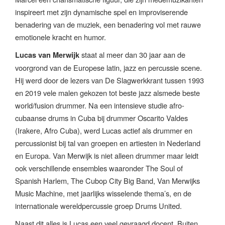
inspireert met zijn dynamische spel en improviserende
benadering van de muziek, een benadering vol met rauwe
emotionele kracht en humor.
staat al meer dan 30 jaar aan de
Lucas van Merwijk
voorgrond van de Europese latin, jazz en percussie scene.
Hij werd door de lezers van De Slagwerkkrant tussen 1993
en 2019 vele malen gekozen tot beste jazz alsmede beste
world/fusion drummer. Na een intensieve studie afro-
cubaanse drums in Cuba bij drummer Oscarito Valdes
(Irakere, Afro Cuba), werd Lucas actief als drummer en
percussionist bij tal van groepen en artiesten in Nederland
en Europa. Van Merwijk is niet alleen drummer maar leidt
ook verschillende ensembles waaronder The Soul of
Spanish Harlem, The Cubop City Big Band, Van Merwijks
Music Machine, met jaarlijks wisselende thema’s, en de
internationale wereldpercussie groep Drums United.
Naast dit alles is Lucas een veel gevraagd docent. Buiten