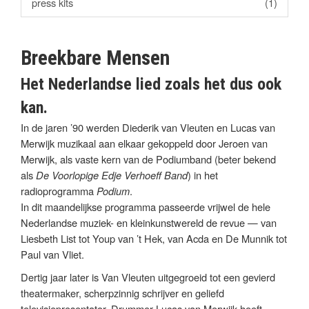
press kits
(1)
Breekbare Mensen
Het Nederlandse lied zoals het dus ook
kan.
In de jaren ’90 werden Diederik van Vleuten en Lucas van
Merwijk muzikaal aan elkaar gekoppeld door Jeroen van
Merwijk, als vaste kern van de Podiumband (beter bekend
als
De Voorlopige Edje Verhoeff Band
) in het
radioprogramma
Podium
.
In dit maandelijkse programma passeerde vrijwel de hele
Nederlandse muziek- en kleinkunstwereld de revue — van
Liesbeth List tot Youp van ’t Hek, van Acda en De Munnik tot
Paul van Vliet.
Dertig jaar later is Van Vleuten uitgegroeid tot een gevierd
theatermaker, scherpzinnig schrijver en geliefd
televisiepresentator. Drummer Lucas van Merwijk heeft