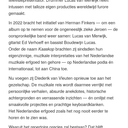
intussen met talloze eigen producties wereldwijd furore
gemaakt.
In 2022 bracht het initiatief van Herman Finkers — om een
album op te nemen voor de ongeneeslijk zieke Jeroen — de
oorspronkelijke band weer samen: Lucas van Merwijk,
gitarist Ed Verhoeff en bassist Boudewijn Lucas.
Onder de naam
Kaaskop
brachten zij sindsdien hun
eigenzinnige, muzikale interpretaties van het Nederlandse
muzikale erfgoed ten gehore — op Nederlandse podia én
internationaal, tot aan China toe.
Nu voegen zij Diederik van Vleuten opnieuw toe aan het
gezelschap. De muzikale reis wordt daarmee verrijkt met
persoonlijke verhalen, absurde anekdotes, historische
achtergronden en verrassende inzichten — én omlijst met
smaakvolle projecties en prachtige keyboardklanken.
Het Nederlandse erfgoed zoals het nog nooit eerder te
horen én te zien was.
Waaruit het repertoire precies zal bestaan? Dat blijft