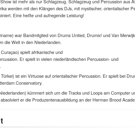
 Show ist mehr als nur Schlagzeug. Schlagzeug und Percussion aus Af
ika werden mit den Klängen des DJs, mit mystischer, orientalischer P
niert. Eine heiße und aufregende Leistung!
iname) war Bandmitglied von Drums United, Drumix! und Van Merwijk
m die Welt in den Niederlanden.
 Curaçao) spielt afrikanische und
cussion. Er spielt in vielen niederländischen Percussion- und
.
Türkei) ist ein Virtuose auf orientalischer Percussion. Er spielt bei Dr
tterdam Conservatory.
 Niederlanden) kümmert sich um die Tracks und Loops am Computer u
 absolviert er die Produzentenausbildung an der Herman Brood Acad
t