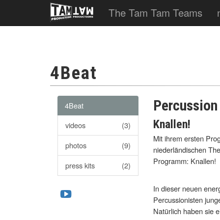
The Tam Tam Teams
4Beat
Percussion 
4Beat
Knallen!
videos
(3)
Mit ihrem ersten Pr
photos
(9)
niederländischen Thea
Programm: Knallen!
press kits
(2)
In dieser neuen ener
Percussionisten jung
Natürlich haben sie 