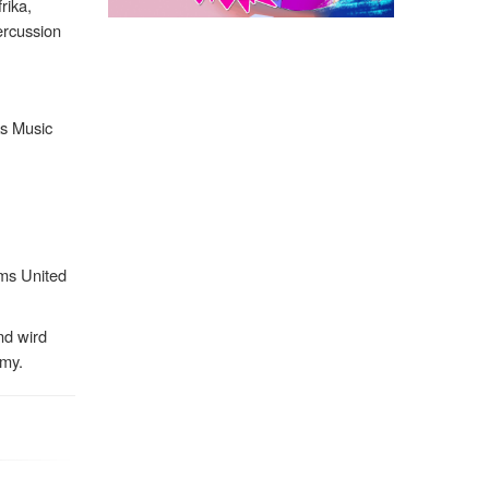
rika,
ercussion
s Music
ums United
nd wird
emy.