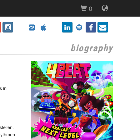
0
biography
s in
tellen.
Rhythmen