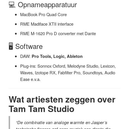
💻 Opnameapparatuur
MacBook Pro Quad Core
RME Madiface XTII interface
RME M-1620 Pro D converter met Dante
🖥️ Software
DAW:
Pro Tools, Logic, Ableton
Plug-ins: Sonnox Oxford, Melodyne Studio, Lexicon,
Waves, Izotope RX, Fabfilter Pro, Soundtoys, Audio
Ease e.v.a.
Wat artiesten zeggen over
Tam Tam Studio
“De combinatie van analoge warmte en Jasper’s
technische finesse gaf onze muziek een diepte die