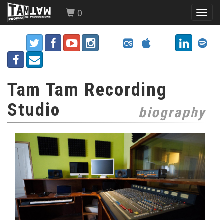
0
Toggl
navig
Tam Tam Recording
Studio
biography