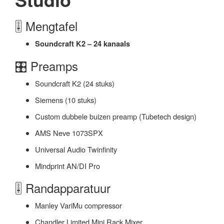
🎚️ Mengtafel
Soundcraft K2 – 24 kanaals
🎛️ Preamps
Soundcraft K2 (24 stuks)
Siemens (10 stuks)
Custom dubbele buizen preamp (Tubetech design)
AMS Neve 1073SPX
Universal Audio Twinfinity
Mindprint AN/DI Pro
🎚️ Randapparatuur
Manley VariMu compressor
Chandler Limited Mini Rack Mixer