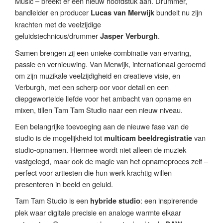
Music – breekt er een nieuw hoofdstuk aan. Drummer,
bandleider en producer
bundelt nu zijn
Lucas van Merwijk
krachten met de veelzijdige
geluidstechnicus/drummer
.
Jasper Verburgh
Samen brengen zij een unieke combinatie van ervaring,
passie en vernieuwing. Van Merwijk, internationaal geroemd
om zijn muzikale veelzijdigheid en creatieve visie, en
Verburgh, met een scherp oor voor detail en een
diepgewortelde liefde voor het ambacht van opname en
mixen, tillen Tam Tam Studio naar een nieuw niveau.
Een belangrijke toevoeging aan de nieuwe fase van de
studio is de mogelijkheid tot
van
multicam beeldregistratie
studio-opnamen. Hiermee wordt niet alleen de muziek
vastgelegd, maar ook de magie van het opnameproces zelf –
perfect voor artiesten die hun werk krachtig willen
presenteren in beeld en geluid.
Tam Tam Studio is een
: een inspirerende
hybride studio
plek waar digitale precisie en analoge warmte elkaar