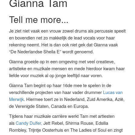
Gianna Tam
Tell me more...
Je ziet niet vaak een vrouw zowel drums als percussie speelt
en bovendien net zo makkelijk de lead vocals voor haar
rekening neemt. Het is dan ook niet gek dat Gianna vaak
“De Nederlandse Sheila E” wordt genoemd.
Gianna groeide op in een omgeving met veel creatieve,
artistieke en muzikale mensen en mede hierdoor kwam haar
liefde voor muziek al op jonge leeftijd naar voren.
Gianna Tam begint op haar 16de mee te spelen in de
verschillende projecten van haar vader drummer
Lucas van
Merwijk
. Hiermee toert ze in Nederland, Zuid Amerika, Azië,
de Verenigde Staten, Canada en Europa.
Tijdens haar muzikale carrière werkt Tam met artiesten
als
Candy Dulfer,
Jett Rebel, Shirma Rouse, Edsilia
Rombley, Trijntje Oosterhuis en The Ladies of Soul en zingt