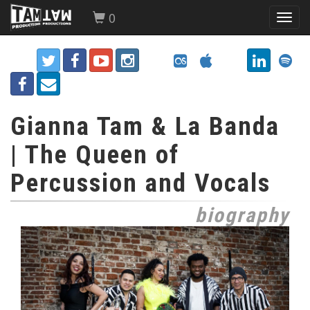
0
Toggl
navig
Gianna Tam & La Banda
| The Queen of
Percussion and Vocals
biography